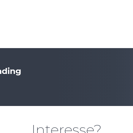
ading
Interesse?