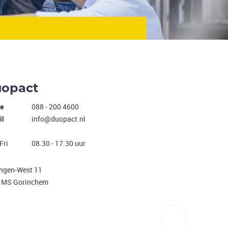
opact
e
088 - 200 4600
il
info@duopact.nl
Fri
08.30 - 17.30 uur
ingen-West 11
 MS Gorinchem