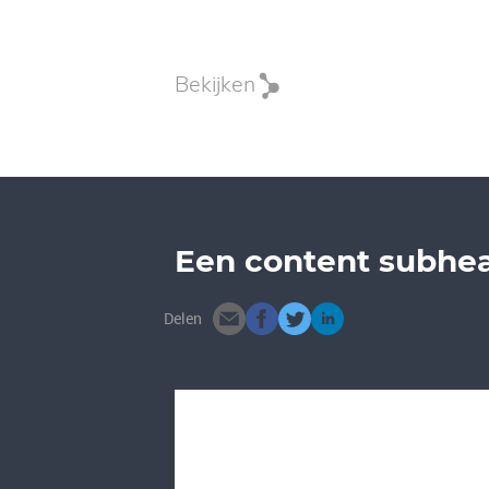
Bekijken
Een content subhe
Delen