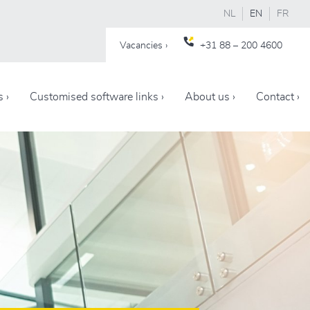
NL
EN
FR
Vacancies ›
+31 88 – 200 4600
s ›
Customised software links ›
About us ›
Contact ›