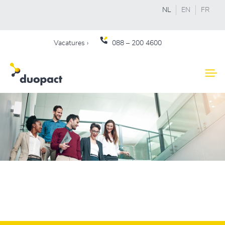
NL
EN
FR
Vacatures ›
088 – 200 4600