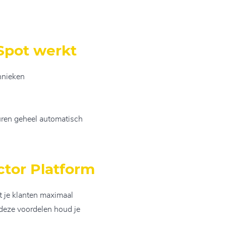
bSpot werkt
hnieken
uren geheel automatisch
ctor Platform
t je klanten maximaal
 deze voordelen houd je