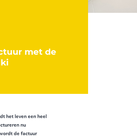
ctuur met de
ki
dt het leven een heel
actureren nu
wordt de factuur