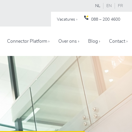
NL
EN
FR
Vacatures ›
088 – 200 4600
Connector Platform ›
Over ons ›
Blog ›
Contact ›