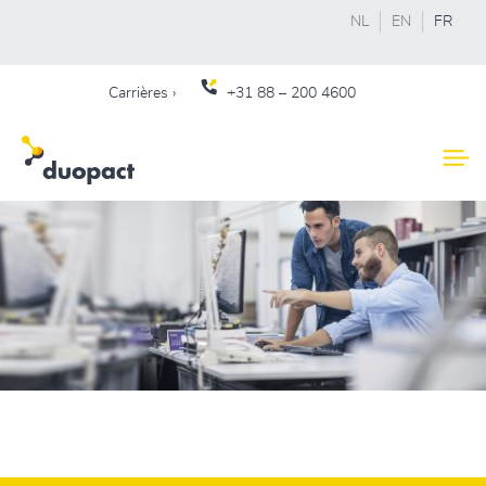
NL
EN
FR
Carrières ›
+31
88 – 200 4600