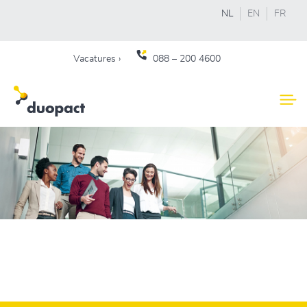
NL
EN
FR
Vacatures ›
088 – 200 4600