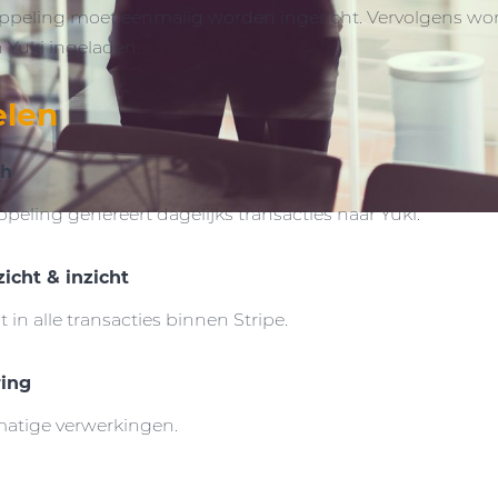
oppeling moet eenmalig worden ingericht. Vervolgens word
 Yuki ingeladen.
elen
ch
ppeling genereert dagelijks transacties naar Yuki.
zicht & inzicht
t in alle transacties binnen Stripe.
ring
atige verwerkingen.