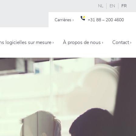
NL
EN
FR
Carrières ›
+31
88 – 200 4600
ns logicielles sur mesure ›
À propos de nous ›
Contact ›