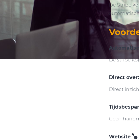
De Stripe k
automatisch
Voord
Automatis
De stripe ko
Direct over
Direct inzich
Tijdsbespa
Geen handm
Website