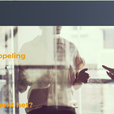
ppeling
en een online betaalsysteem waarmee betalingen kunnen
kelde koppeling met Yuki zorgt ervoor dat dagelijks tra
rkt het?