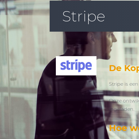
Stripe
De Ko
Stripe is e
Onze ontwik
ingeladen.
Hoe we