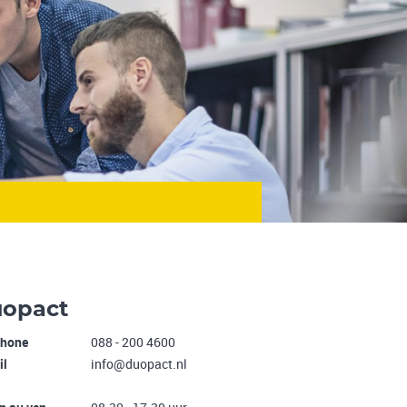
opact
phone
088 - 200 4600
il
info@duopact.nl