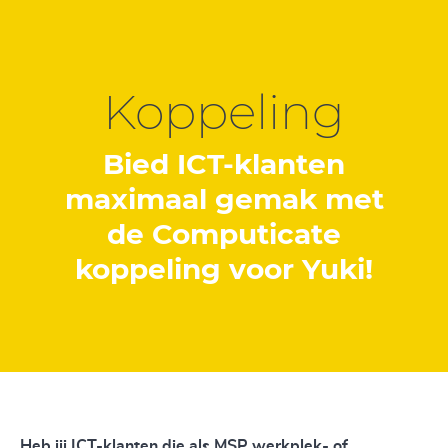
Koppeling
Bied ICT-klanten
maximaal gemak met
de Computicate
koppeling voor Yuki!
Heb jij ICT-klanten die als MSP werkplek- of