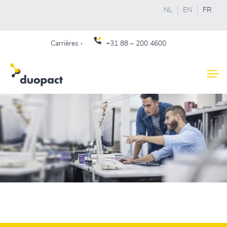
NL
EN
FR
Carrières ›
+31
88 – 200 4600